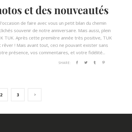
hotos et des nouveautés
occasion de faire avec vous un petit bilan du chemin
lichés souvenir de notre anniversaire. Mais aussi, plein
TUK TUK. Après cette première année très positive, TUK
t rêver ! Mais avant tout, ceci ne pouvant exister sans
tre présence, vos commentaires, et votre fidélité...
SHARE:
2
3