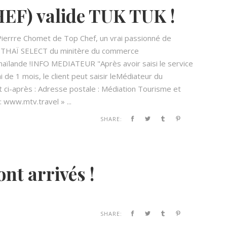
EF) valide TUK TUK !
Pierrre Chomet de Top Chef, un vrai passionné de
bel THAÏ SELECT du minitère du commerce
haïlande !INFO MEDIATEUR "Après avoir saisi le service
 de 1 mois, le client peut saisir leMédiateur du
 ci-après : Adresse postale : Médiation Tourisme et
www.mtv.travel » ...
SHARE:
t arrivés !
SHARE: