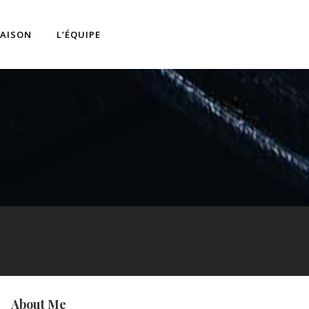
RAISON
L’ÉQUIPE
About Me