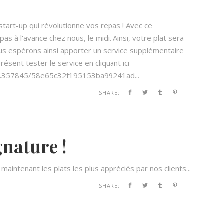
art-up qui révolutionne vos repas ! Avec ce
 à l'avance chez nous, le midi. Ainsi, votre plat sera
Nous espérons ainsi apporter un service supplémentaire
ésent tester le service en cliquant ici
,2.357845/58e65c32f195153ba99241ad...
SHARE:
gnature !
aintenant les plats les plus appréciés par nos clients...
SHARE: