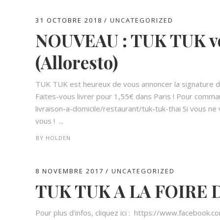
31 OCTOBRE 2018
UNCATEGORIZED
NOUVEAU : TUK TUK vou
(Alloresto)
TUK TUK est heureux de vous annoncer la signature d'u
Faites-vous livrer pour 1,55€ dans Paris ! Pour command
livraison-a-domicile/restaurant/tuk-tuk-thai Si vous 
vous ! ...
BY
HOLDEN
8 NOVEMBRE 2017
UNCATEGORIZED
TUK TUK A LA FOIRE 
Pour plus d'infos, cliquez ici : https://www.faceboo