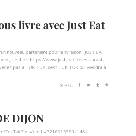
s livre avec Just Eat
n nouveau partenaire pour la livraison : JUST EAT !
er, c'est ici : https://www.just-eat.fr/restaurant-
ne venez pas à TUK TUK, cest TUK TUK qui viendra à
SHARE:
DE DIJON
k.com/TukTukParis/posts/721601558041484 ...