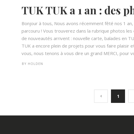
TUK TUK a 1 an : des p
Bonjour à tous, Nous avons récemment fêté nos 1 an, l'
parcouru ! Vous trouverez dans la rubrique photos les c
de nouveautés arrivent : nouvelle carte, balades en 
TUK a encore plein de projets pour vous faire plaisir e
vous, nous tenons à vous dire un grand MERCI, pour vo
BY
HOLDEN
1