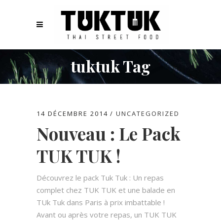
tuktuk Tag
14 DÉCEMBRE 2014
UNCATEGORIZED
Nouveau : Le Pack
TUK TUK !
Découvrez le pack Tuk Tuk : Un repas
complet chez TUK TUK et une balade en
TUk Tuk dans Paris à prix imbattable !
Avant ou après votre repas, un TUK TUK