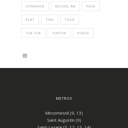
LIVRAISON
NOUVEL AN
PACK
PLAT
THAI
TOUR
TUK TUK
TUKTUK
VOEUX
METROS
Mirosmesnil (9, 13)
Saint Augustin (9)
Saint-Lazare (3, 12, 13, 14)