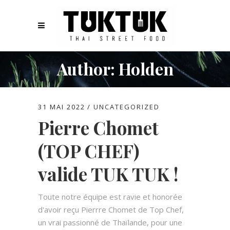
Author: Holden
31 MAI 2022
UNCATEGORIZED
Pierre Chomet
(TOP CHEF)
valide TUK TUK !
Toute notre équipe est ravie et honorée
d'avoir reçu Pierrre Chomet de Top Chef,
un vrai passionné de Thaïlande, pour une