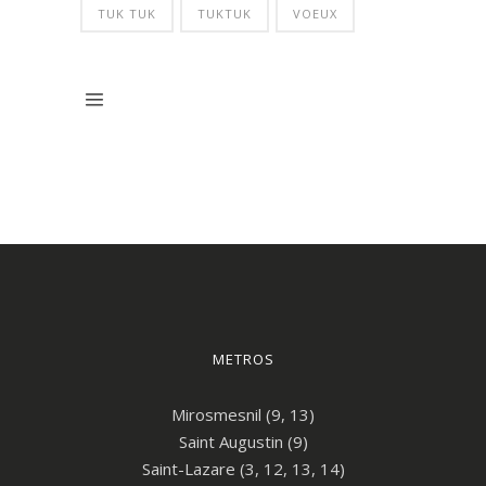
TUK TUK
TUKTUK
VOEUX
METROS
Mirosmesnil (9, 13)
Saint Augustin (9)
Saint-Lazare (3, 12, 13, 14)