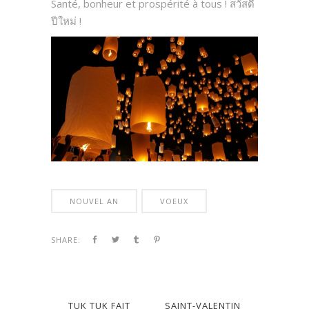
Santé, bonheur et prospérité à tous ! สวัสดี
ปีใหม่ !
NOUVEL AN
VOEUX
SHARE:
TUK TUK FAIT
SAINT-VALENTIN