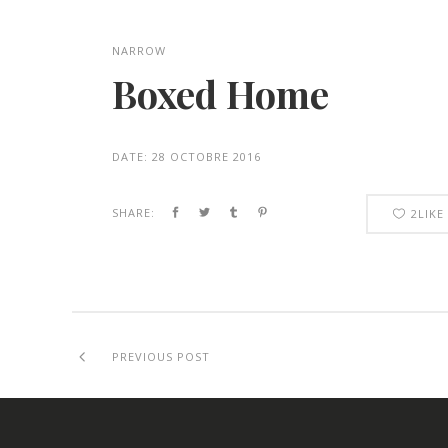
NARROW
Boxed Home
DATE:
28 OCTOBRE 2016
SHARE:
2
LIKE
PREVIOUS POST